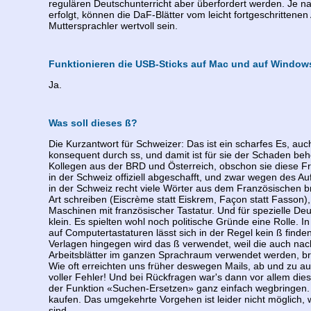
regulären Deutschunterricht aber überfordert werden. Je 
erfolgt, können die DaF-Blätter vom leicht fortgeschritten
Muttersprachler wertvoll sein.
Funktionieren die USB-Sticks auf Mac und auf Window
Ja.
Was soll dieses ß?
Die Kurzantwort für Schweizer: Das ist ein scharfes Es, au
konsequent durch ss, und damit ist für sie der Schaden beh
Kollegen aus der BRD und Österreich, obschon sie diese F
in der Schweiz offiziell abgeschafft, und zwar wegen des 
in der Schweiz recht viele Wörter aus dem Französischen 
Art schreiben (Eiscrème statt Eiskrem, Façon statt Fasson)
Maschinen mit französischer Tastatur. Und für spezielle De
klein. Es spielten wohl noch politische Gründe eine Rolle.
auf Computertastaturen lässt sich in der Regel kein ß find
Verlagen hingegen wird das ß verwendet, weil die auch nac
Arbeitsblätter im ganzen Sprachraum verwendet werden, brau
Wie oft erreichten uns früher deswegen Mails, ab und zu auc
voller Fehler! Und bei Rückfragen war's dann vor allem die
der Funktion «Suchen-Ersetzen» ganz einfach wegbringen.
kaufen. Das umgekehrte Vorgehen ist leider nicht möglich, w
sind.